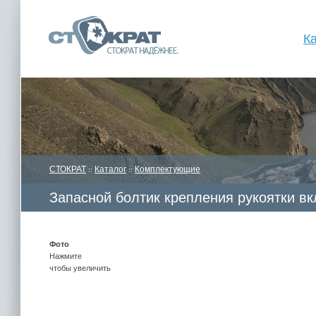
К
СТОКРАТ
Каталог
Комплектующие
::
::
Запасной болтик крепления рукоятки в
и HD серий (кроме 15.5 и 18.5)
Фото
Нажмите
чтобы увеличить