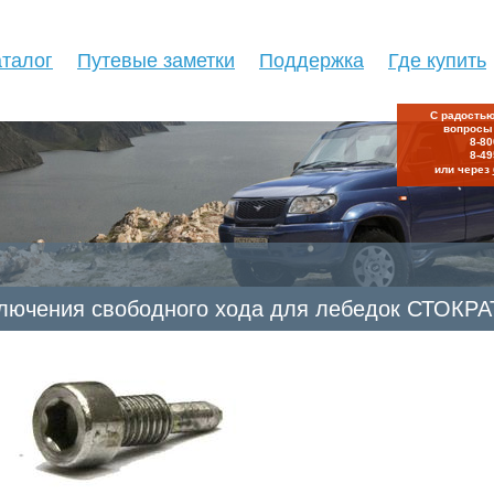
аталог
Путевые заметки
Поддержка
Где купить
С радостью
вопросы
8-80
8-49
или через
ключения свободного хода для лебедок СТОКРА