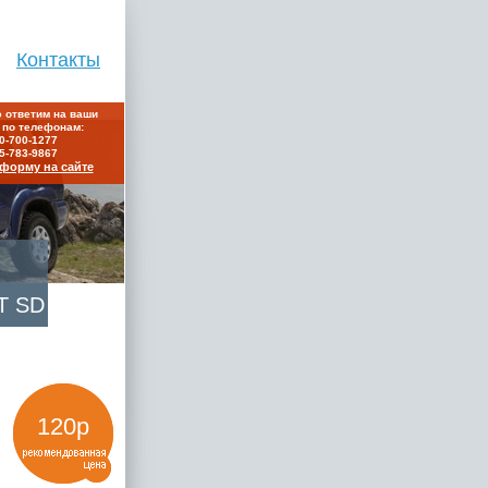
Контакты
 ответим на ваши
 по телефонам:
0-700-1277
5-783-9867
форму на сайте
Т SD
120р