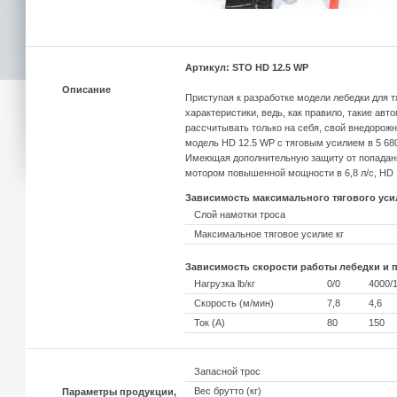
Артикул: STO HD 12.5 WP
Описание
Приступая к разработке модели лебедки для т
характеристики, ведь, как правило, такие ав
рассчитывать только на себя, свой внедорожн
модель HD 12.5 WP с тяговым усилием в 5 680
Имеющая дополнительную защиту от попадания
мотором повышенной мощности в 6,8 л/с, HD 
Зависимость максимального тягового усил
Слой намотки троса
Максимальное тяговое усилие кг
Зависимость скорости работы лебедки и п
Нагрузка lb/кг
0/0
4000/
Скорость (м/мин)
7,8
4,6
Ток (А)
80
150
Запасной трос
Вес брутто (кг)
Параметры продукции,