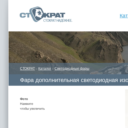
Кат
СТОКРАТ
Каталог
Светодиодные фары
::
::
Фара дополнительная светодиодная изог
Фото
Нажмите
чтобы увеличить