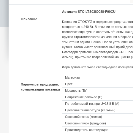
Артикул: STO LTS0380088-F90CU
Описание
Компания СТОКРАТ с гордостью представляет
мощностью в 240 Вт. В отличии от прямых св
позволяет еще лучше осветить объекты, наход
оружие стратегического назначения в борьбе с
темноте ни одного шанса. После установки с
суток». Балка имеет оригинальный яркий диза
Благодаря применению светодиодов CREE посл
люмен), при той же потребляемой мощности (2
Фара дополнительная светодиодная изогнутая
Материал
Цвет
Параметры продукции,
комплектация поставки
Мощность (Вт)
Напряжение рабочее (В)
Потребляемый ток при U=13.8 В (А)
Цветовая температура (кельвин)
Световой поток (люмен)
Световой пучок (градусов)
Производитель светодиодов